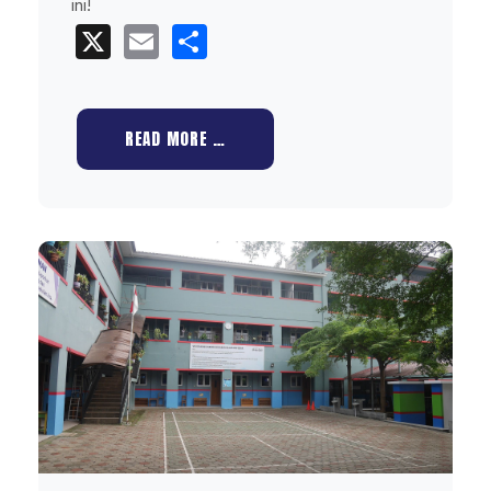
ini!
X
Email
Share
READ MORE …