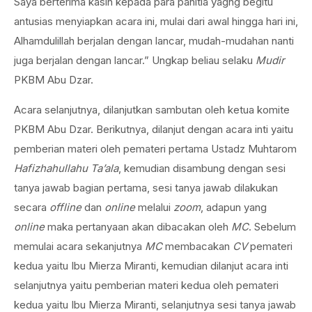
Saya berterima kasih kepada para panitia yagng begitu
antusias menyiapkan acara ini, mulai dari awal hingga hari ini,
Alhamdulillah berjalan dengan lancar, mudah-mudahan nanti
juga berjalan dengan lancar.” Ungkap beliau selaku
Mudir
PKBM Abu Dzar.
Acara selanjutnya, dilanjutkan sambutan oleh ketua komite
PKBM Abu Dzar. Berikutnya, dilanjut dengan acara inti yaitu
pemberian materi oleh pemateri pertama Ustadz Muhtarom
Hafizhahullahu
Ta’ala
, kemudian disambung dengan sesi
tanya jawab bagian pertama, sesi tanya jawab dilakukan
secara
offline
dan
online
melalui
zoom
, adapun yang
online
maka pertanyaan akan dibacakan oleh
MC
. Sebelum
memulai acara sekanjutnya
MC
membacakan
CV
pemateri
kedua yaitu Ibu Mierza Miranti, kemudian dilanjut acara inti
selanjutnya yaitu pemberian materi kedua oleh pemateri
kedua yaitu Ibu Mierza Miranti, selanjutnya sesi tanya jawab