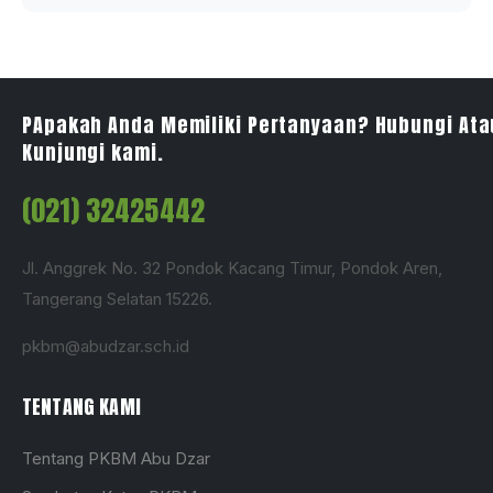
PApakah Anda Memiliki Pertanyaan? Hubungi Ata
Kunjungi kami.
(021) 32425442
Jl. Anggrek No. 32 Pondok Kacang Timur, Pondok Aren,
Tangerang Selatan 15226.
pkbm@abudzar.sch.id
TENTANG KAMI
Tentang PKBM Abu Dzar